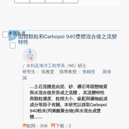
本頁全選
1
固體顆粒和Carbopol 940漿體混合後之流變
特性
/
水利及海洋工程學系
/96/ 碩士
研究生： 張雅雯
指導教授：
詹錢登
羅偉
誠
土石流體是由泥、砂、礫石等固態物質
與水混合後所形成之流體， 其流變特性
與顆粒濃度、粒徑大小、級配與礦物組成
成分等因子有關。本研究以採取Carbopol
940粉末(丙烯酸聚合物)與水混合成漿
體...
點閱：308
下載：2