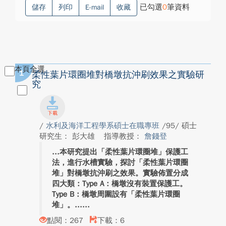
已勾選
0
筆資料
儲存
列印
E-mail
收藏
本頁全選
1
柔性葉片環圈堆對橋墩抗沖刷效果之實驗研
究
/
水利及海洋工程學系碩士在職專班
/95/ 碩士
研究生： 彭大雄
指導教授：
詹錢登
本研究提出「柔性葉片環圈堆」保護工
法，進行水槽實驗，探討「柔性葉片環圈
堆」對橋墩抗沖刷之效果。實驗佈置分成
四大類：Type A：橋墩沒有裝置保護工。
Type B：橋墩周圍設有「柔性葉片環圈
堆」。...
點閱：267
下載：6