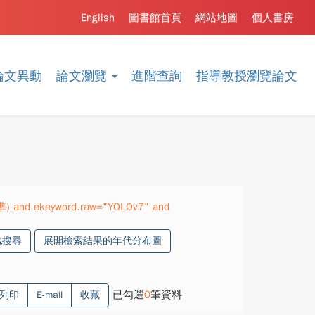
English
圖書館首頁
網站地圖
個人書房
論文異動
論文瀏覽
進階查詢
指導教授瀏覽論文
精準) and ekeyword.raw="YOLOv7" and
搜尋
展開檢索結果的年代分布圖
已勾選
0
筆資料
列印
E-mail
收藏