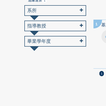
邊緣運算
1
系所
1
基
指導教授
畢業學年度
1