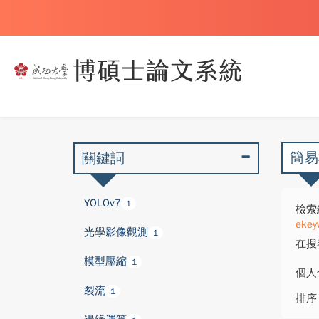
簡易
關鍵詞
YOLOv7
1
檢索
ekey
光學影像觀測
1
在搜
模型壓縮
1
個人
裂流
1
排序