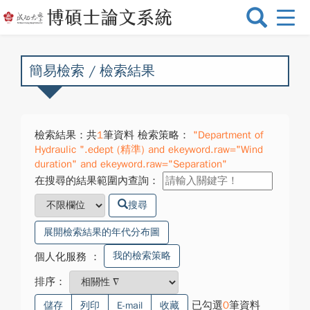
選
單
切
換
簡易檢索 / 檢索結果
檢索結果：共
1
筆資料 檢索策略：
"Department of
Hydraulic ".edept (精準) and ekeyword.raw="Wind
duration" and ekeyword.raw="Separation"
在搜尋的結果範圍內查詢：
搜尋
展開檢索結果的年代分布圖
我的檢索策略
個人化服務
：
排序：
已勾選
0
筆資料
儲存
列印
E-mail
收藏