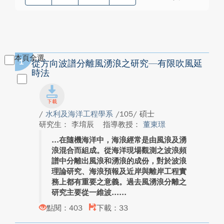
本頁全選
1
從方向波譜分離風湧浪之研究—有限吹風延
時法
/
水利及海洋工程學系
/105/ 碩士
研究生： 李堉辰
指導教授：
董東璟
在隨機海洋中，海浪經常是由風浪及湧
浪混合而組成。從海洋現場觀測之波浪頻
譜中分離出風浪和湧浪的成份，對於波浪
理論研究、海浪預報及近岸與離岸工程實
務上都有重要之意義。過去風湧浪分離之
研究主要從一維波...
點閱：403
下載：33