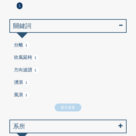
1
關鍵詞
分離
1
吹風延時
1
方向波譜
1
湧浪
1
風浪
1
顯示更多
系所