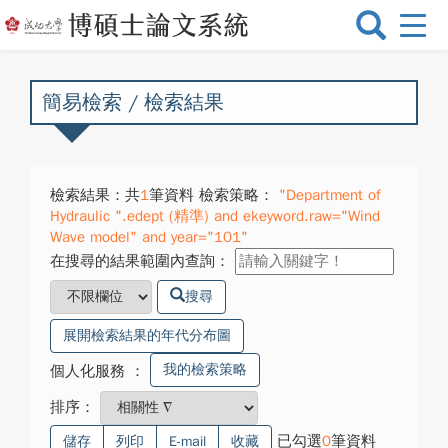
選
單
切
換
簡易檢索 / 檢索結果
檢索結果：共
1
筆資料 檢索策略：
"Department of
Hydraulic ".edept (精準) and ekeyword.raw="Wind
Wave model" and year="101"
在搜尋的結果範圍內查詢：
搜尋
展開檢索結果的年代分布圖
我的檢索策略
個人化服務
：
排序：
已勾選
0
筆資料
儲存
列印
E-mail
收藏