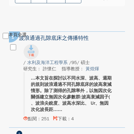
本頁全選
1
波浪通過孔隙底床之傳播特性
/
水利及海洋工程學系
/95/ 碩士
研究生： 許懷仁
指導教授：
黃煌煇
本文旨在探討以不同水深、波高、週期
的規則波浪通過不同孔隙底床的波高衰減
情形。除了測得的孔隙率外，以無因次化
關係建立無因次化參數群:波高衰減因子(
、波浪尖銳度、波高水深比、 Ur、無因
次化波長距...
點閱：251
下載：4