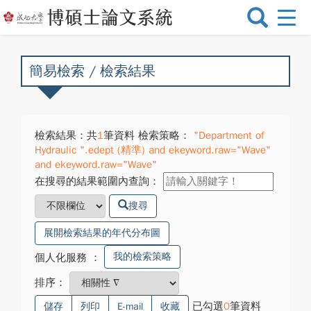
選
單
切
換
簡易檢索 / 檢索結果
檢索結果：共
1
筆資料 檢索策略：
"Department of
Hydraulic ".edept (精準) and ekeyword.raw="Wave"
and ekeyword.raw="Wave"
在搜尋的結果範圍內查詢：
搜尋
展開檢索結果的年代分布圖
我的檢索策略
個人化服務
：
排序：
已勾選
0
筆資料
儲存
列印
E-mail
收藏