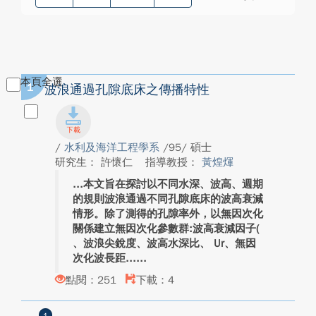
本頁全選
1
波浪通過孔隙底床之傳播特性
/
水利及海洋工程學系
/95/ 碩士
研究生： 許懷仁
指導教授：
黃煌煇
本文旨在探討以不同水深、波高、週期
的規則波浪通過不同孔隙底床的波高衰減
情形。除了測得的孔隙率外，以無因次化
關係建立無因次化參數群:波高衰減因子(
、波浪尖銳度、波高水深比、 Ur、無因
次化波長距...
點閱：251
下載：4