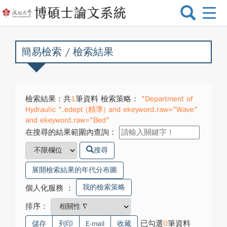
選
單
切
換
簡易檢索 / 檢索結果
檢索結果：共
1
筆資料 檢索策略：
"Department of
Hydraulic ".edept (精準) and ekeyword.raw="Wave"
and ekeyword.raw="Bed"
在搜尋的結果範圍內查詢：
搜尋
展開檢索結果的年代分布圖
我的檢索策略
個人化服務
：
排序：
已勾選
0
筆資料
儲存
列印
E-mail
收藏