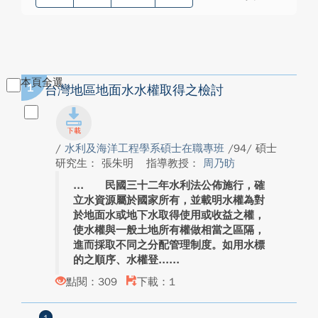
本頁全選
1
台灣地區地面水水權取得之檢討
/
水利及海洋工程學系碩士在職專班
/94/ 碩士
研究生： 張朱明
指導教授：
周乃昉
民國三十二年水利法公佈施行，確
立水資源屬於國家所有，並載明水權為對
於地面水或地下水取得使用或收益之權，
使水權與一般土地所有權做相當之區隔，
進而採取不同之分配管理制度。如用水標
的之順序、水權登...
點閱：309
下載：1