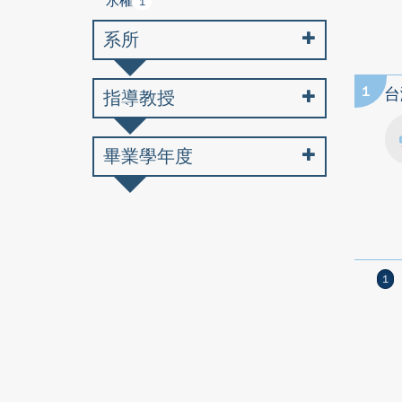
水權
1
系所
1
台
指導教授
畢業學年度
1