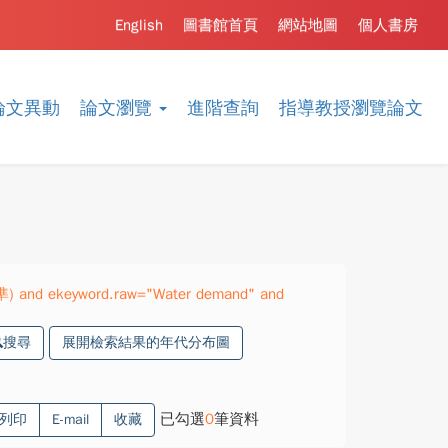
English
圖書館首頁
網站地圖
個人書房
論文異動
論文瀏覽
進階查詢
指導教授瀏覽論文
精準) and ekeyword.raw="Water demand" and
搜尋
展開檢索結果的年代分布圖
已勾選
0
筆資料
列印
E-mail
收藏