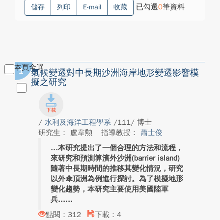
已勾選
0
筆資料
儲存
列印
E-mail
收藏
本頁全選
1
氣候變遷對中長期沙洲海岸地形變遷影響模
擬之研究
/
水利及海洋工程學系
/111/ 博士
研究生： 盧韋勲
指導教授：
蕭士俊
本研究提出了一個合理的方法和流程，
來研究和預測算濱外沙洲(barrier island)
隨著中長期時間的推移其變化情況，研究
以外傘頂洲為例進行探討。為了模擬地形
變化趨勢，本研究主要使用美國陸軍
兵...
點閱：312
下載：4