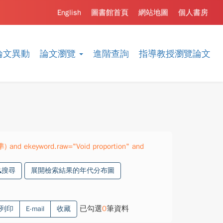
English
圖書館首頁
網站地圖
個人書房
論文異動
論文瀏覽
進階查詢
指導教授瀏覽論文
準) and ekeyword.raw="Void proportion" and
搜尋
展開檢索結果的年代分布圖
已勾選
0
筆資料
列印
E-mail
收藏