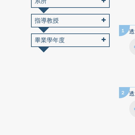
系所
指導教授
1
透
畢業學年度
2
透