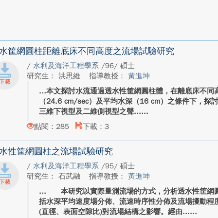
水筐網圓柱距離底床不同高度之流場試驗研究
/
水利及海洋工程學系
/96/ 碩士
研究生： 洪思維
指導教授：
黃進坤
本文探討水流通過透水性筐網圓柱體，在離底床不同
（24.6 cm/sec）及平均水深（16 cm）之條件下
三維下視型及二維側視型之聲...
點閱：285
下載：3
水性筐網圓柱之流場試驗研究
/
水利及海洋工程學系
/95/ 碩士
研究生： 石武融
指導教授：
黃進坤
本研究以實際量測流場的方式，分析透水性筐網圓
括水深平均速度場分佈、流速時序性分佈及流場擾動程
(直徑、表面空隙比)對流場結構之影響。經由...