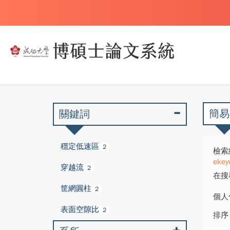
簡易
關鍵詞
穩定低速區
2
檢索
ekey
穿越流
2
在搜
筐網圓柱
2
個人
表面空隙比
2
排序