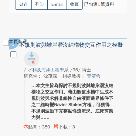
已勾選
0
筆資料
儲存
列印
E-mail
收藏
本頁全選
1
不規則波與離岸潛沒結構物交互作用之模擬
/
水利及海洋工程學系
/96/ 博士
研究生： 沈茂霖
指導教授：
黃清哲
本文主旨為探討不規則波與離岸潛沒結
構物之交互作用。藉由數值水槽中生成不
規則波與求解非線性自由液面邊界條件下
之二維時變Navier-Stokes方程，可獲得
不規則波動下完整黏性流流況、底床剪應
力與...
點閱：380
下載：3