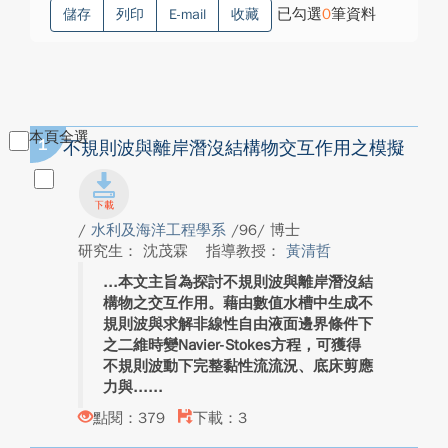
已勾選
0
筆資料
儲存
列印
E-mail
收藏
本頁全選
1
不規則波與離岸潛沒結構物交互作用之模擬
/
水利及海洋工程學系
/96/ 博士
研究生： 沈茂霖
指導教授：
黃清哲
本文主旨為探討不規則波與離岸潛沒結
構物之交互作用。藉由數值水槽中生成不
規則波與求解非線性自由液面邊界條件下
之二維時變Navier-Stokes方程，可獲得
不規則波動下完整黏性流流況、底床剪應
力與...
點閱：379
下載：3