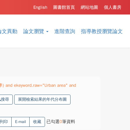
English
圖書館首頁
網站地圖
個人書房
論文異動
論文瀏覽
進階查詢
指導教授瀏覽論文
準) and ekeyword.raw="Urban area" and
搜尋
展開檢索結果的年代分布圖
已勾選
0
筆資料
列印
E-mail
收藏