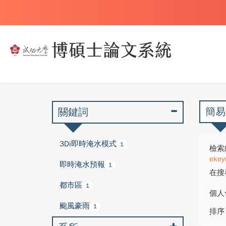
簡易
關鍵詞
3Di即時淹水模式
1
檢索
ekey
即時淹水預報
1
在搜
都市區
1
個人
颱風豪雨
1
排序