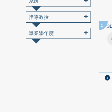
系所
指導教授
1
3
畢業學年度
1