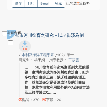
已勾選
0
筆資料
儲存
列印
E-mail
收藏
本頁全選
1
都市河川復育之研究－以老街溪為例
/
水利及海洋工程學系
/102/ 碩士
研究生： 楊于嫺
指導教授：
王筱雯
河川復育近年來漸漸受到大眾的重
視，臺灣亦完成許多河川復育計畫，但許
多復育計畫完工後，缺乏後續的監測工
作，並無法確定是否達成預期的計畫目
標；為此本研究利用國外的PPAs評估方法
及王筱雯於201...
點閱：370
下載：20