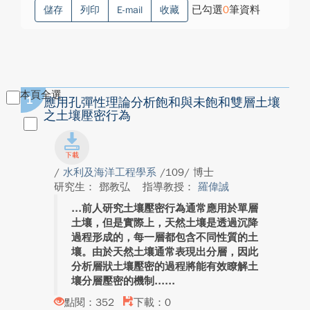
已勾選
0
筆資料
儲存
列印
E-mail
收藏
本頁全選
1
應用孔彈性理論分析飽和與未飽和雙層土壤
之土壤壓密行為
/
水利及海洋工程學系
/109/ 博士
研究生： 鄧教弘
指導教授：
羅偉誠
前人研究土壤壓密行為通常應用於單層
土壤，但是實際上，天然土壤是透過沉降
過程形成的，每一層都包含不同性質的土
壤。由於天然土壤通常表現出分層，因此
分析層狀土壤壓密的過程將能有效瞭解土
壤分層壓密的機制...
點閱：352
下載：0