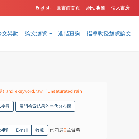
English
圖書館首頁
網站地圖
個人書房
論文異動
論文瀏覽
進階查詢
指導教授瀏覽論文
準) and ekeyword.raw="Unsaturated rain
搜尋
展開檢索結果的年代分布圖
已勾選
0
筆資料
列印
E-mail
收藏