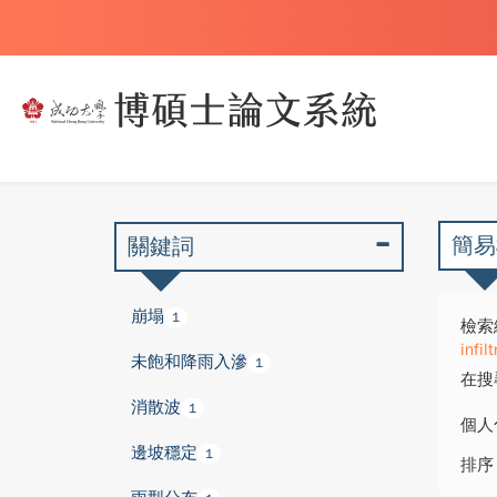
簡易
關鍵詞
崩塌
1
檢索
infi
未飽和降雨入滲
1
在搜
消散波
1
個人
邊坡穩定
1
排序