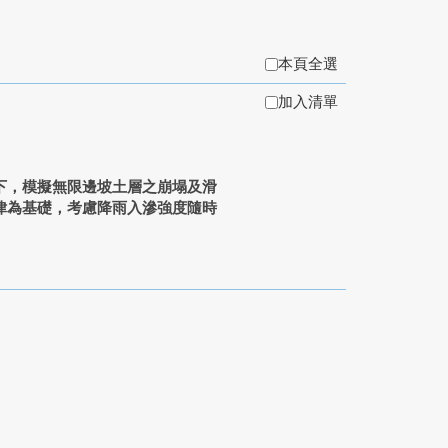
本頁全選
加入清單
下，模擬無限邊坡土層之崩塌及滑
律為基礎，考慮降雨入滲強度隨時