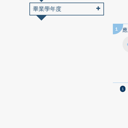
畢業學年度
1
應
1