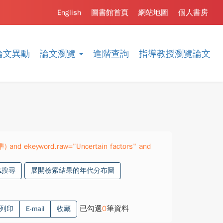
English
圖書館首頁
網站地圖
個人書房
論文異動
論文瀏覽
進階查詢
指導教授瀏覽論文
準) and ekeyword.raw="Uncertain factors" and
搜尋
展開檢索結果的年代分布圖
已勾選
0
筆資料
列印
E-mail
收藏