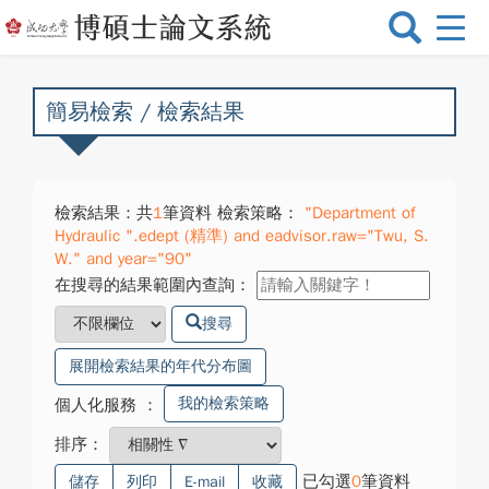
選
單
切
換
簡易檢索 / 檢索結果
檢索結果：共
1
筆資料 檢索策略：
"Department of
Hydraulic ".edept (精準) and eadvisor.raw="Twu, S.
W." and year="90"
在搜尋的結果範圍內查詢：
搜尋
展開檢索結果的年代分布圖
我的檢索策略
個人化服務
：
排序：
已勾選
0
筆資料
儲存
列印
E-mail
收藏