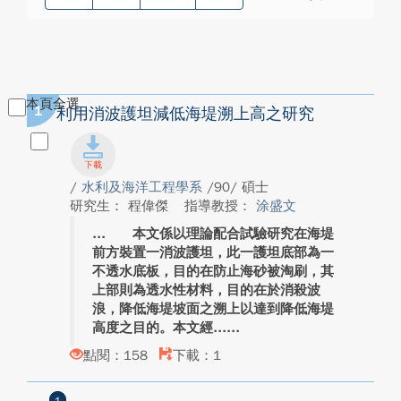
本頁全選
1
利用消波護坦減低海堤溯上高之研究
/
水利及海洋工程學系
/90/ 碩士
研究生： 程偉傑
指導教授：
涂盛文
本文係以理論配合試驗研究在海堤
前方裝置一消波護坦，此一護坦底部為一
不透水底板，目的在防止海砂被淘刷，其
上部則為透水性材料，目的在於消殺波
浪，降低海堤坡面之溯上以達到降低海堤
高度之目的。本文經...
點閱：158
下載：1