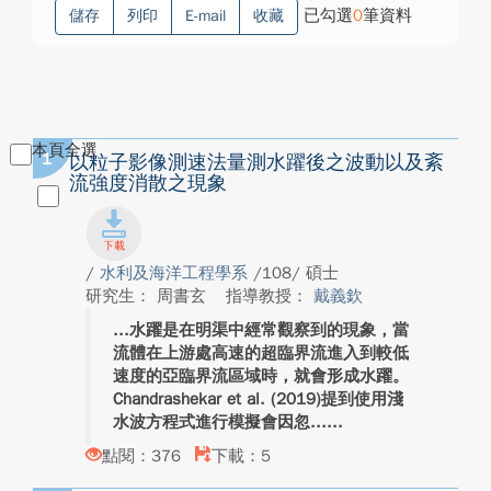
已勾選
0
筆資料
儲存
列印
E-mail
收藏
本頁全選
1
以粒子影像測速法量測水躍後之波動以及紊
流強度消散之現象
/
水利及海洋工程學系
/108/ 碩士
研究生： 周書玄
指導教授：
戴義欽
水躍是在明渠中經常觀察到的現象，當
流體在上游處高速的超臨界流進入到較低
速度的亞臨界流區域時，就會形成水躍。
Chandrashekar et al. (2019)提到使用淺
水波方程式進行模擬會因忽...
點閱：376
下載：5