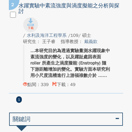
2
水躍實驗中紊流強度與渦度擬能之分析與探
討
/
水利及海洋工程學系
/109/ 碩士
研究生： 王子睿
指導教授：
戴義欽
本研究目的為透過實驗量測水躍現象中
紊流強度的變化，以及躍趾處因表面
roller 所產生之渦度擬能 (Enstrophy) 隨
下游距離增加的變化。實驗方面本研究利
用小尺度流槽進行上游福祿數介於 ...
點閱：339
下載：49
1
關鍵詞