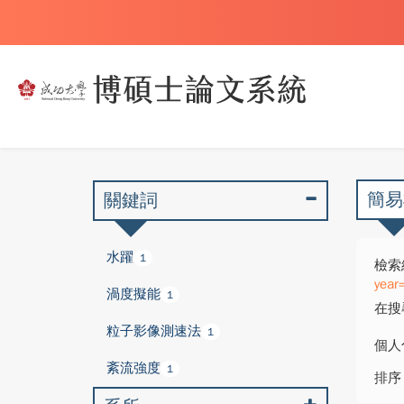
簡易
關鍵詞
水躍
1
檢索
year
渦度擬能
1
在搜
粒子影像測速法
1
個人
紊流強度
1
排序