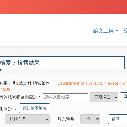
論文上傳
檢索 / 檢索結果
結果：共
1
筆資料 檢索策略：
"Department of Hydraulic ".edept (精準
="109"
尋的結果範圍內查詢：
我的檢索策略
化服務
：
：
每頁筆數：
儲存