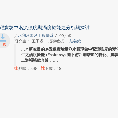
躍實驗中紊流強度與渦度擬能之分析與探討
/
水利及海洋工程學系
/109/ 碩士
研究生： 王子睿
指導教授：
戴義欽
本研究目的為透過實驗量測水躍現象中紊流強度的變化，以
生之渦度擬能 (Enstrophy) 隨下游距離增加的變化
上游福祿數介於 ...
點閱：338
下載：49