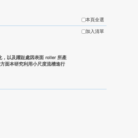
本頁全選
加入清單
及躍趾處因表面 roller 所產
。實驗方面本研究利用小尺度流槽進行