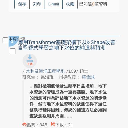
已勾選
0
筆資料
儲存
列印
E-mail
收藏
本頁全選
1
應用Transformer基礎架構下以k-Shape改善
自監督式學習之地下水位的補遺與預測
/
水利及海洋工程學系
/109/ 碩士
研究生： 呂濬琟
指導教授：
羅偉誠
應對極端氣候發生頻率日益增加，地下
水資源的管理成為一重要議題。地下水位
的預測可作為評估地下水水資源的初步條
件，然而地下水位資料的缺測使得下游任
務執行變得困難，傳統的補遺方法必須調
查缺測觀測井周圍...
點閱：345
下載：21