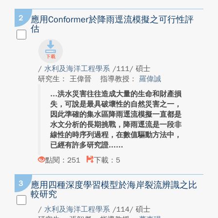
2
應用Conformer於降雨逕流模擬之可行性評
估
/
水利及海洋工程學系
/111/ 碩士
研究生： 王偉晉
指導教授：
羅偉誠
洪水災害往往造成大量的生命和財產損
失，可說是最具破壞性的自然災害之一，
因此準確的集水區降雨逕流模擬一直都是
水文分析的長期挑戰，降雨逕流是一段非
線性的時序列過程，在數值驅動方法中，
已經有許多研究證...
點閱：251
下載：5
3
應用四種深度學習模型於海岸裂流辨識之比
較研究
/
水利及海洋工程學系
/114/ 碩士