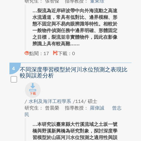
研究生： 張智傑
指導教授：
董東璟
裂流為近岸碎波帶中向外海流動之高速
水流通道，常具有低對比、邊界模糊、形
態不固定與不易肉眼辨識等特性。相較於
一般物件偵測任務中邊界明確、形體固定
之目標，裂流並非實體物件，因此在影像
辨識上具有較高難...
點閱：17
下載：0
4
不同深度學習模型於河川水位預測之表現比
較與誤差分析
/
水利及海洋工程學系
/114/ 碩士
研究生： 曾晨榮
指導教授：
羅偉誠
曾志
民
本研究以臺東縣大竹溪流域之土坂一號
橋與野溪新興橋為研究對象，探討深度學
習模型於山區河川水位預測之適用性與誤