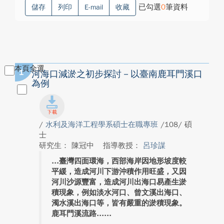
已勾選
0
筆資料
儲存
列印
E-mail
收藏
本頁全選
1
河海口減淤之初步探討－以臺南鹿耳門溪口
為例
/
水利及海洋工程學系碩士在職專班
/108/ 碩
士
研究生： 陳冠中
指導教授：
呂珍謀
臺灣四面環海，西部海岸因地形坡度較
平緩，造成河川下游沖積作用旺盛，又因
河川沙源豐富，造成河川出海口易產生淤
積現象，例如淡水河口、曾文溪出海口、
濁水溪出海口等，皆有嚴重的淤積現象。
鹿耳門溪流路...