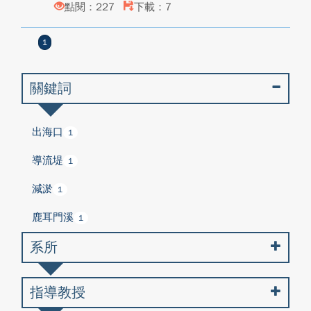
點閱：227
下載：7
1
關鍵詞
出海口
1
導流堤
1
減淤
1
鹿耳門溪
1
系所
指導教授