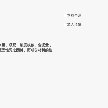
本頁全選
加入清單
水量、級配、細度模數、含泥量，
硬固性質之關鍵。而成份材料的性