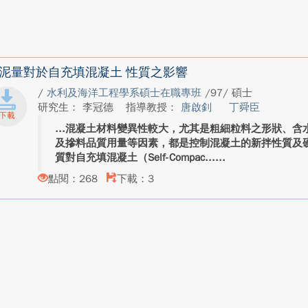
泥量對於自充填混凝土 性質之影響
/
水利及海洋工程學系碩士在職專班
/97/ 碩士
研究生： 李冠德
指導教授：
唐啟釗
丁舜臣
混凝土材料變異性較大，尤其是粗細粒料之形狀、含
及摻料品質用量等因素，都是控制混凝土的新拌性質及
質對自充填混凝土（Self-Compac...
點閱：268
下載：3