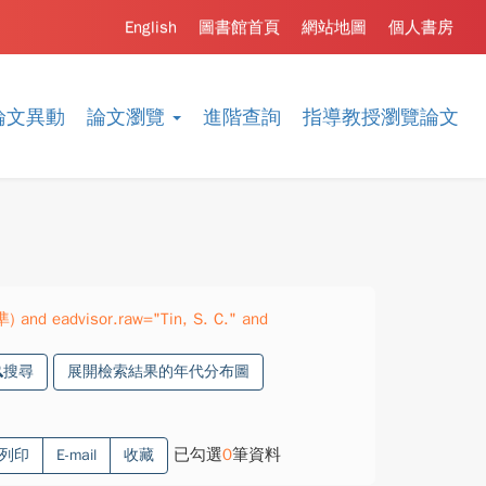
English
圖書館首頁
網站地圖
個人書房
論文異動
論文瀏覽
進階查詢
指導教授瀏覽論文
) and eadvisor.raw="Tin, S. C." and
搜尋
展開檢索結果的年代分布圖
已勾選
0
筆資料
列印
E-mail
收藏