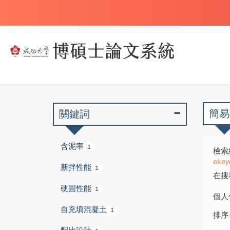
簡易
關鍵詞
含泥率
1
檢索
ekey
新拌性能
1
在搜
硬固性能
1
個人
自充填混凝土
1
排序