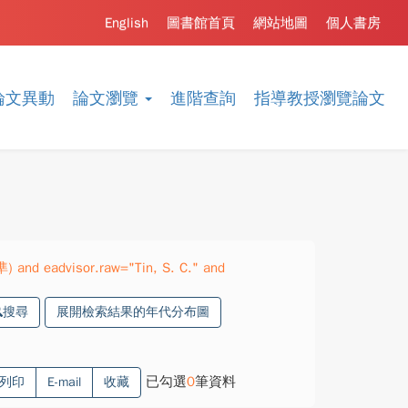
English
圖書館首頁
網站地圖
個人書房
論文異動
論文瀏覽
進階查詢
指導教授瀏覽論文
) and eadvisor.raw="Tin, S. C." and
搜尋
展開檢索結果的年代分布圖
已勾選
0
筆資料
列印
E-mail
收藏