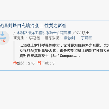
泥量對於自充填混凝土 性質之影響
/
水利及海洋工程學系碩士在職專班
/97/ 碩士
研究生： 李冠德
指導教授：
唐啟釗
丁舜臣
混凝土材料變異性較大，尤其是粗細粒料之形狀、含
及摻料品質用量等因素，都是控制混凝土的新拌性質及
質對自充填混凝土（Self-Compac...
點閱：270
下載：3