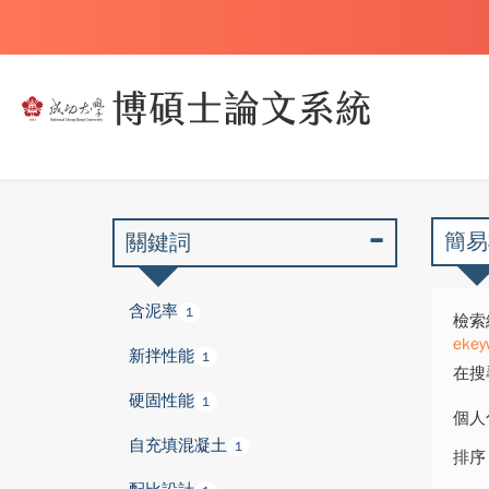
簡易
關鍵詞
含泥率
1
檢索
ekey
新拌性能
1
在搜
硬固性能
1
個人
自充填混凝土
1
排序