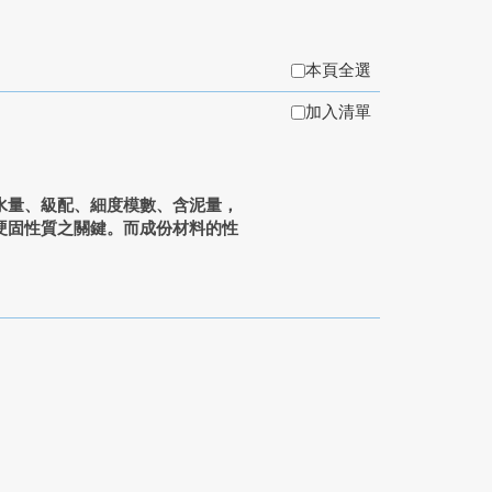
本頁全選
加入清單
水量、級配、細度模數、含泥量，
硬固性質之關鍵。而成份材料的性