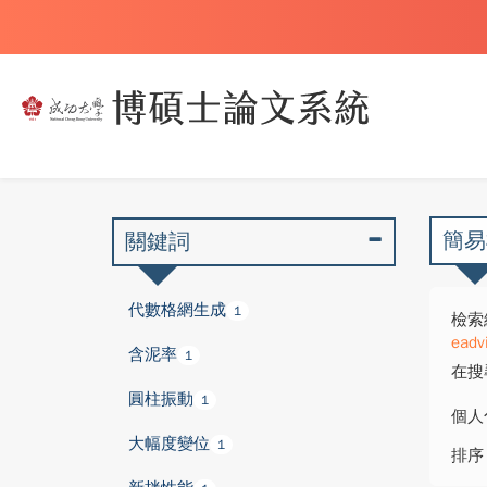
簡易
關鍵詞
代數格網生成
1
檢索
eadv
含泥率
1
在搜
圓柱振動
1
個人
大幅度變位
1
排序