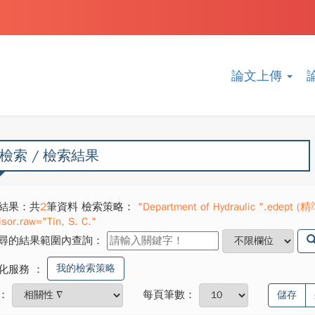
論文上傳
檢索 / 檢索結果
結果：共
2
筆資料 檢索策略：
"Department of Hydraulic ".edept (精準
isor.raw="Tin, S. C."
尋的結果範圍內查詢：
我的檢索策略
化服務
：
：
每頁筆數：
儲存