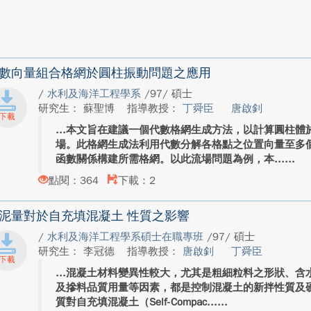
數向量組合格網於圓柱振動問題之應用
/
水利及海洋工程學系
/97/ 碩士
研究生： 蘇聖博
指導教授：
丁舜臣
唐啟釗
本文旨在建議一個代數格網生成方法，以計算圓柱體
場。此格網生成法利用代數分解各格點之位置向量至多
函數關係構建所需格網。以此流場問題為例，本...
點閱：364
下載：2
泥量對於自充填混凝土 性質之影響
/
水利及海洋工程學系碩士在職專班
/97/ 碩士
研究生： 李冠德
指導教授：
唐啟釗
丁舜臣
混凝土材料變異性較大，尤其是粗細粒料之形狀、含
及摻料品質用量等因素，都是控制混凝土的新拌性質及
質對自充填混凝土（Self-Compac...