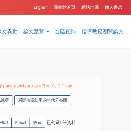
English
圖書館首頁
網站地圖
個人書房
論文異動
論文瀏覽
進階查詢
指導教授瀏覽論文
) and eadvisor.raw="Tin, S. C." and
搜尋
展開檢索結果的年代分布圖
已勾選
0
筆資料
列印
E-mail
收藏