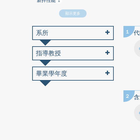
新拌性能
1
顯示更多
系所
1
代
指導教授
畢業學年度
2
含