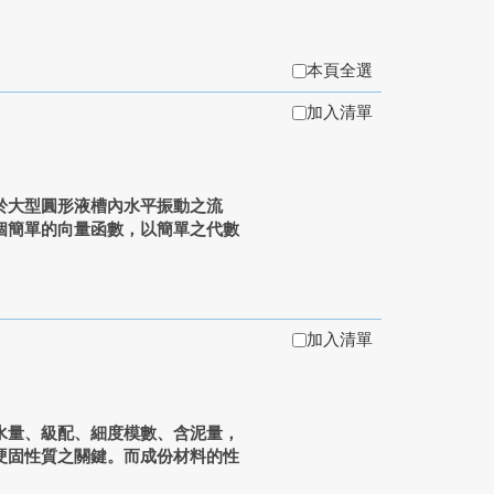
本頁全選
加入清單
於大型圓形液槽內水平振動之流
個簡單的向量函數，以簡單之代數
加入清單
水量、級配、細度模數、含泥量，
硬固性質之關鍵。而成份材料的性