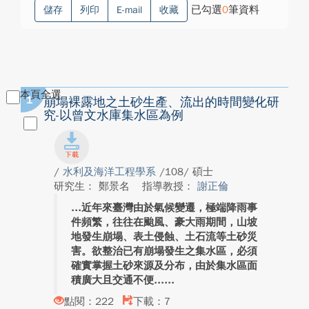
已勾選
0
筆資料
儲存
列印
E-mail
收藏
本頁全選
1
崩塌裸露地之土砂生產、流出的時間變化研
究-以曾文水庫集水區為例
/
水利及海洋工程學系
/108/ 碩士
研究生： 鄭景名
指導教授：
謝正倫
近年來臺灣由於氣候變遷，極端降雨事
件頻繁，往往在颱風、豪大雨期間，山坡
地發生崩塌、表土侵蝕、土石流等土砂災
害。欲整治已有崩塌發生之集水區，必須
確實掌握土砂來源及分布，由於集水區面
積廣大且交通不便...
點閱：222
下載：7