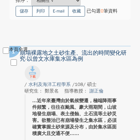
排序：
已勾選
0
筆資料
儲存
列印
E-mail
收藏
本頁全選
1
崩塌裸露地之土砂生產、流出的時間變化研
究-以曾文水庫集水區為例
/
水利及海洋工程學系
/108/ 碩士
研究生： 鄭景名
指導教授：
謝正倫
近年來臺灣由於氣候變遷，極端降雨事
件頻繁，往往在颱風、豪大雨期間，山坡
地發生崩塌、表土侵蝕、土石流等土砂災
害。欲整治已有崩塌發生之集水區，必須
確實掌握土砂來源及分布，由於集水區面
積廣大且交通不便...