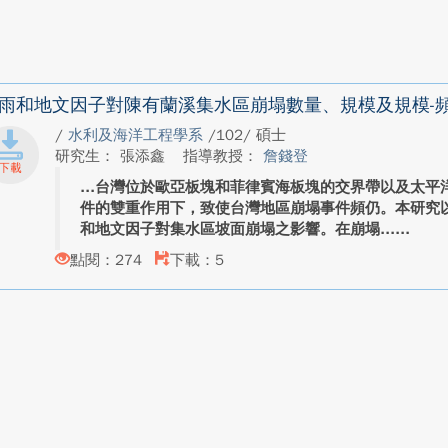
雨和地文因子對陳有蘭溪集水區崩塌數量、規模及規模-
/
水利及海洋工程學系
/102/ 碩士
研究生： 張添鑫
指導教授：
詹錢登
台灣位於歐亞板塊和菲律賓海板塊的交界帶以及太平
件的雙重作用下，致使台灣地區崩塌事件頻仍。本研究
和地文因子對集水區坡面崩塌之影響。在崩塌...
點閱：274
下載：5