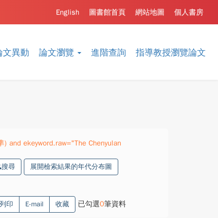
English
圖書館首頁
網站地圖
個人書房
論文異動
論文瀏覽
進階查詢
指導教授瀏覽論文
準) and ekeyword.raw="The Chenyulan
搜尋
展開檢索結果的年代分布圖
已勾選
0
筆資料
列印
E-mail
收藏