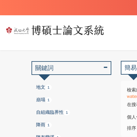
簡易
關鍵詞
地文
1
檢索
wate
崩塌
1
在搜
自組織臨界性
1
個人
降雨
1
排序