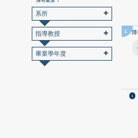
陳有蘭溪
1
系所
1
降
指導教授
畢業學年度
1