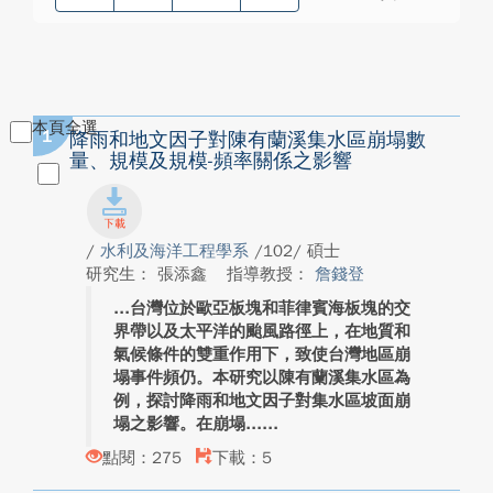
本頁全選
1
降雨和地文因子對陳有蘭溪集水區崩塌數
量、規模及規模-頻率關係之影響
/
水利及海洋工程學系
/102/ 碩士
研究生： 張添鑫
指導教授：
詹錢登
台灣位於歐亞板塊和菲律賓海板塊的交
界帶以及太平洋的颱風路徑上，在地質和
氣候條件的雙重作用下，致使台灣地區崩
塌事件頻仍。本研究以陳有蘭溪集水區為
例，探討降雨和地文因子對集水區坡面崩
塌之影響。在崩塌...
點閱：275
下載：5