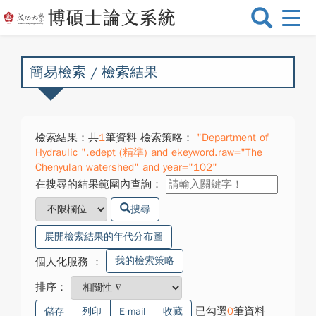
選
單
切
換
簡易檢索 / 檢索結果
檢索結果：共
1
筆資料 檢索策略：
"Department of
Hydraulic ".edept (精準) and ekeyword.raw="The
Chenyulan watershed" and year="102"
在搜尋的結果範圍內查詢：
搜尋
展開檢索結果的年代分布圖
我的檢索策略
個人化服務
：
排序：
已勾選
0
筆資料
儲存
列印
E-mail
收藏