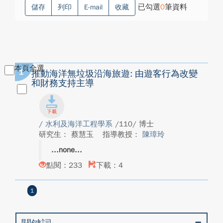
已勾選
0
筆資料
儲存
列印
E-mail
收藏
本頁全選
1
推動海洋無垃圾沿海旅遊: 由遊客行為改變
和財務支持主導
/
水利及海洋工程學系
/110/ 博士
研究生： 蔡慧玉
指導教授：
陳璋玲
none
點閱：233
下載：4
1