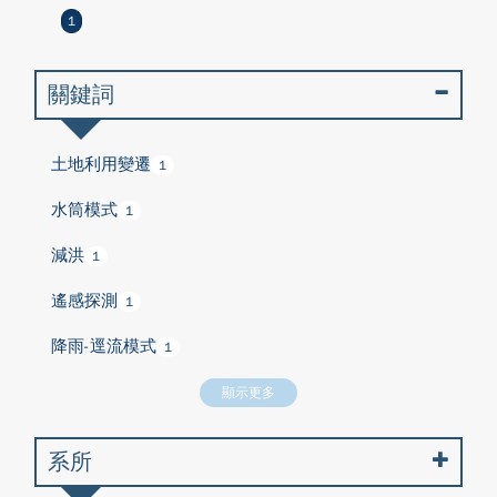
1
關鍵詞
土地利用變遷
1
水筒模式
1
減洪
1
遙感探測
1
降雨-逕流模式
1
顯示更多
系所