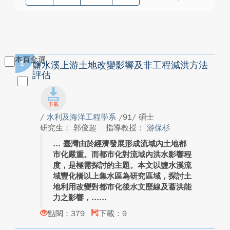
本頁全選
1
鹽水溪上游土地改變影響及非工程減洪方法
評估
/
水利及海洋工程學系
/91/ 碩士
研究生： 郭俊超
指導教授：
游保杉
臺灣由於經濟發展形成流域內土地都
市化嚴重。而都市化對流域內洪水影響程
度，是極需探討的主題。本文以鹽水溪流
域豐化橋以上集水區為研究區域，探討土
地利用改變對都市化後水文歷線及蓄洪能
力之影響，...
點閱：379
下載：9