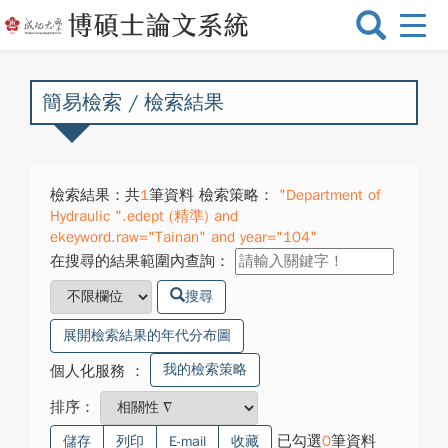
選
單
切
換
簡易檢索 / 檢索結果
檢索結果：共
1
筆資料 檢索策略：
"Department of
Hydraulic ".edept (精準) and
ekeyword.raw="Tainan" and year="104"
在搜尋的結果範圍內查詢：
搜尋
展開檢索結果的年代分布圖
我的檢索策略
個人化服務
：
排序：
已勾選
0
筆資料
儲存
列印
E-mail
收藏