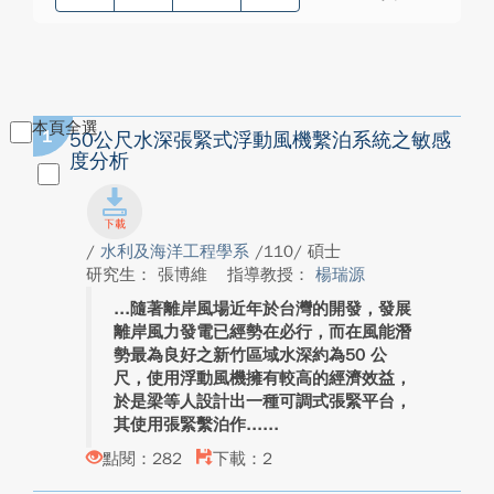
本頁全選
1
50公尺水深張緊式浮動風機繫泊系統之敏感
度分析
/
水利及海洋工程學系
/110/ 碩士
研究生： 張博維
指導教授：
楊瑞源
隨著離岸風場近年於台灣的開發，發展
離岸風力發電已經勢在必行，而在風能潛
勢最為良好之新竹區域水深約為50 公
尺，使用浮動風機擁有較高的經濟效益，
於是梁等人設計出一種可調式張緊平台，
其使用張緊繫泊作...
點閱：282
下載：2