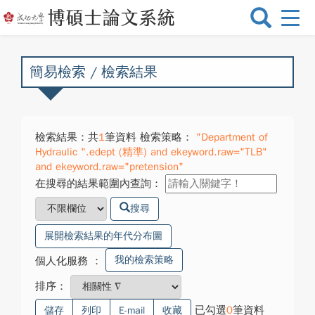
選
單
切
換
簡易檢索 / 檢索結果
檢索結果：共
1
筆資料 檢索策略：
"Department of
Hydraulic ".edept (精準) and ekeyword.raw="TLB"
and ekeyword.raw="pretension"
在搜尋的結果範圍內查詢：
搜尋
展開檢索結果的年代分布圖
我的檢索策略
個人化服務
：
排序：
已勾選
0
筆資料
儲存
列印
E-mail
收藏