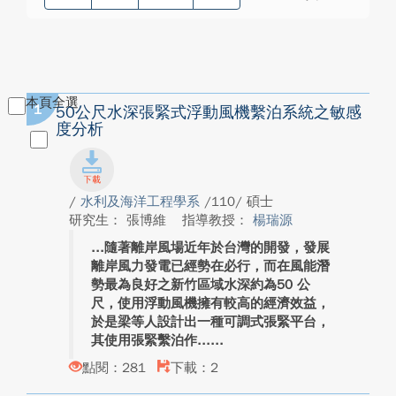
本頁全選
1
50公尺水深張緊式浮動風機繫泊系統之敏感
度分析
/
水利及海洋工程學系
/110/ 碩士
研究生： 張博維
指導教授：
楊瑞源
隨著離岸風場近年於台灣的開發，發展
離岸風力發電已經勢在必行，而在風能潛
勢最為良好之新竹區域水深約為50 公
尺，使用浮動風機擁有較高的經濟效益，
於是梁等人設計出一種可調式張緊平台，
其使用張緊繫泊作...
點閱：281
下載：2