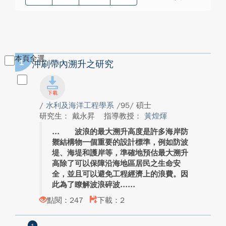
本頁全選
1
沖刷帶內溯升之研究
/
水利及海洋工程學系
/95/ 碩士
研究生： 戴永昇
指導教授：
黃煌煇
波浪的最大溯升高度是許多海岸防
禦結構物一個重要的設計標準，例如防波
堤、海堤和護岸等，準確地預估最大溯升
高除了可以保障沿海地區居民之生命安
全，並且可以避免工程經濟上的浪費。因
此為了瞭解波浪碎波...
點閱：247
下載：2