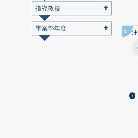
指導教授
畢業學年度
1
沖
1