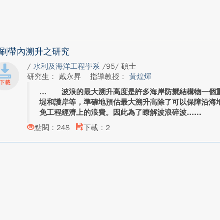
刷帶內溯升之研究
/
水利及海洋工程學系
/95/ 碩士
研究生： 戴永昇
指導教授：
黃煌煇
波浪的最大溯升高度是許多海岸防禦結構物一個重
堤和護岸等，準確地預估最大溯升高除了可以保障沿海
免工程經濟上的浪費。因此為了瞭解波浪碎波...
點閱：248
下載：2