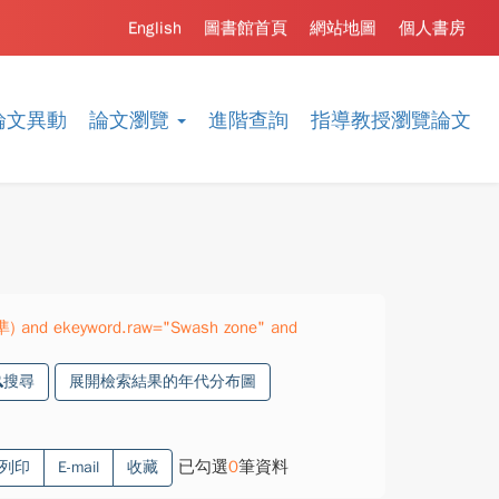
English
圖書館首頁
網站地圖
個人書房
論文異動
論文瀏覽
進階查詢
指導教授瀏覽論文
精準) and ekeyword.raw="Swash zone" and
搜尋
展開檢索結果的年代分布圖
已勾選
0
筆資料
列印
E-mail
收藏