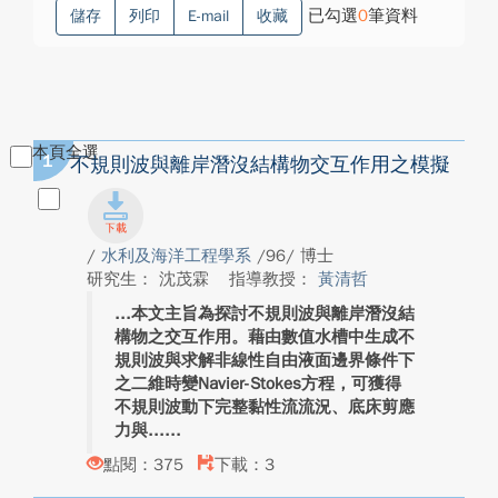
已勾選
0
筆資料
儲存
列印
E-mail
收藏
本頁全選
1
不規則波與離岸潛沒結構物交互作用之模擬
/
水利及海洋工程學系
/96/ 博士
研究生： 沈茂霖
指導教授：
黃清哲
本文主旨為探討不規則波與離岸潛沒結
構物之交互作用。藉由數值水槽中生成不
規則波與求解非線性自由液面邊界條件下
之二維時變Navier-Stokes方程，可獲得
不規則波動下完整黏性流流況、底床剪應
力與...
點閱：375
下載：3