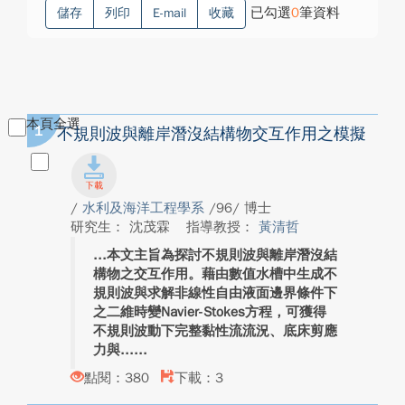
已勾選
0
筆資料
儲存
列印
E-mail
收藏
本頁全選
1
不規則波與離岸潛沒結構物交互作用之模擬
/
水利及海洋工程學系
/96/ 博士
研究生： 沈茂霖
指導教授：
黃清哲
本文主旨為探討不規則波與離岸潛沒結
構物之交互作用。藉由數值水槽中生成不
規則波與求解非線性自由液面邊界條件下
之二維時變Navier-Stokes方程，可獲得
不規則波動下完整黏性流流況、底床剪應
力與...
點閱：380
下載：3