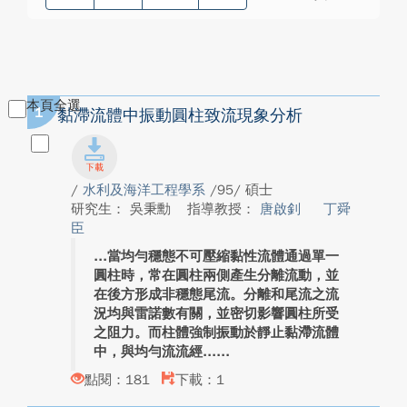
本頁全選
1
黏滯流體中振動圓柱致流現象分析
/
水利及海洋工程學系
/95/ 碩士
研究生： 吳秉勳
指導教授：
唐啟釗
丁舜
臣
當均勻穩態不可壓縮黏性流體通過單一
圓柱時，常在圓柱兩側產生分離流動，並
在後方形成非穩態尾流。分離和尾流之流
況均與雷諾數有關，並密切影響圓柱所受
之阻力。而柱體強制振動於靜止黏滯流體
中，與均勻流流經...
點閱：181
下載：1