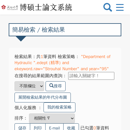
選
單
切
換
簡易檢索 / 檢索結果
檢索結果：共
1
筆資料 檢索策略：
"Department of
Hydraulic ".edept (精準) and
ekeyword.raw="Strouhal Number" and year="95"
在搜尋的結果範圍內查詢：
搜尋
展開檢索結果的年代分布圖
我的檢索策略
個人化服務
：
排序：
已勾選
0
筆資料
儲存
列印
E-mail
收藏