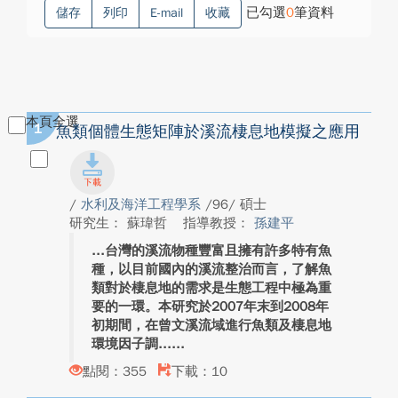
已勾選
0
筆資料
儲存
列印
E-mail
收藏
本頁全選
1
魚類個體生態矩陣於溪流棲息地模擬之應用
/
水利及海洋工程學系
/96/ 碩士
研究生： 蘇瑋哲
指導教授：
孫建平
台灣的溪流物種豐富且擁有許多特有魚
種，以目前國內的溪流整治而言，了解魚
類對於棲息地的需求是生態工程中極為重
要的一環。本研究於2007年末到2008年
初期間，在曾文溪流域進行魚類及棲息地
環境因子調...
點閱：355
下載：10