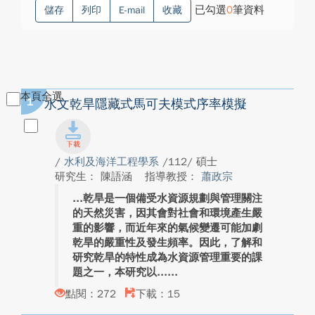
已勾選
0
筆資料
儲存
列印
E-mail
收藏
本頁全選
1
水文乾旱隱藏式馬可夫模式序率模擬
/
水利及海洋工程學系
/112/ 碩士
研究生： 陳語涵
指導教授：
蕭政宗
乾旱是一個備受水資源規劃與管理關注
的天然災害，因其會對社會和環境產生嚴
重的影響，而近年來的氣候變遷可能加劇
乾旱的嚴重性及發生頻率。因此，了解和
研究乾旱的特性成為水資源管理重要的課
題之一，本研究以...
點閱：272
下載：15