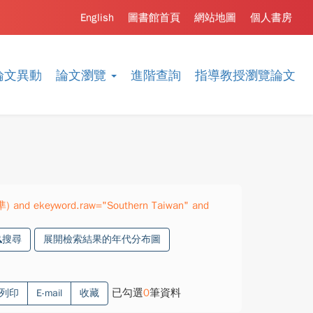
English
圖書館首頁
網站地圖
個人書房
論文異動
論文瀏覽
進階查詢
指導教授瀏覽論文
準) and ekeyword.raw="Southern Taiwan" and
搜尋
展開檢索結果的年代分布圖
已勾選
0
筆資料
列印
E-mail
收藏