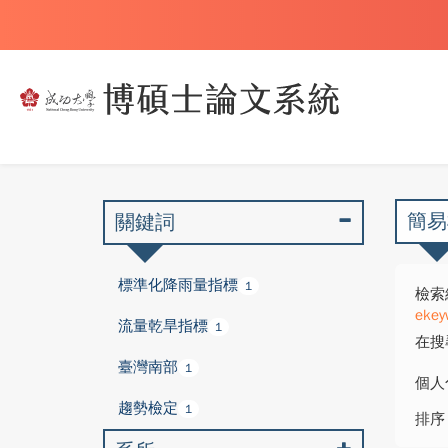
簡易
關鍵詞
標準化降雨量指標
1
檢索
ekey
流量乾旱指標
1
在搜
臺灣南部
1
個人
趨勢檢定
1
排序