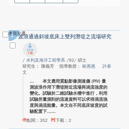
本頁全選
1
波浪通過斜坡底床上雙列潛堤之流場研究
/
水利及海洋工程學系
/92/ 碩士
研究生： 陳義芳
指導教授：
歐善惠
許泰
文
本文應用質點影像測速儀 (PIV) 量
測波浪作用下潛堤附近流場與渦流強度的
變化。試驗於二維試驗水槽中進行，利用
試驗所量測到的流速資料可以求得渦流強
度與渦流能量。本文在不同底床坡度的試
驗配置下...
點閱：352
下載：2