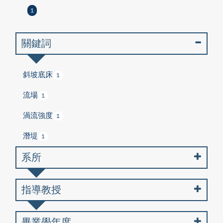
1
關鍵詞
斜坡底床
1
流場
1
渦流強度
1
潛堤
1
系所
指導教授
畢業學年度