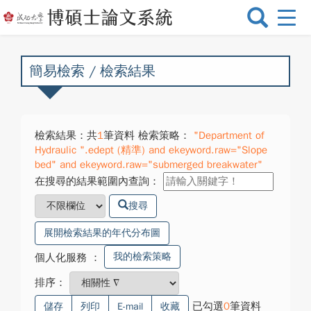
選
單
切
換
簡易檢索 / 檢索結果
檢索結果：共
1
筆資料 檢索策略：
"Department of
Hydraulic ".edept (精準) and ekeyword.raw="Slope
bed" and ekeyword.raw="submerged breakwater"
在搜尋的結果範圍內查詢：
搜尋
展開檢索結果的年代分布圖
我的檢索策略
個人化服務
：
排序：
已勾選
0
筆資料
儲存
列印
E-mail
收藏