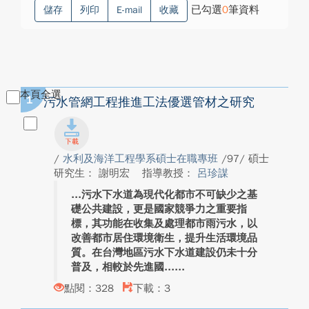
已勾選
0
筆資料
儲存
列印
E-mail
收藏
本頁全選
1
污水管網工程推進工法優選管材之研究
/
水利及海洋工程學系碩士在職專班
/97/ 碩士
研究生： 謝明宏
指導教授：
呂珍謀
污水下水道為現代化都市不可缺少之基
礎公共建設，更是國家競爭力之重要指
標，其功能在收集及處理都市雨污水，以
改善都市居住環境衛生，提升生活環境品
質。在台灣地區污水下水道建設仍未十分
普及，相較於先進國...
點閱：328
下載：3