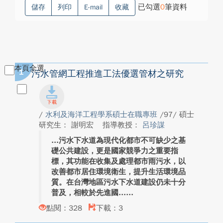
已勾選
0
筆資料
儲存
列印
E-mail
收藏
本頁全選
1
污水管網工程推進工法優選管材之研究
/
水利及海洋工程學系碩士在職專班
/97/ 碩士
研究生： 謝明宏
指導教授：
呂珍謀
污水下水道為現代化都市不可缺少之基
礎公共建設，更是國家競爭力之重要指
標，其功能在收集及處理都市雨污水，以
改善都市居住環境衛生，提升生活環境品
質。在台灣地區污水下水道建設仍未十分
普及，相較於先進國...
點閱：328
下載：3