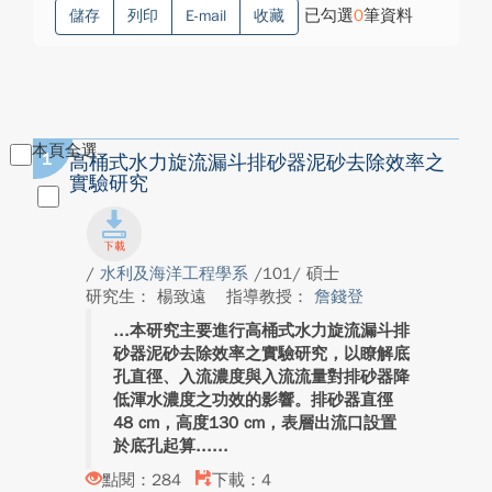
已勾選
0
筆資料
儲存
列印
E-mail
收藏
本頁全選
1
高桶式水力旋流漏斗排砂器泥砂去除效率之
實驗研究
/
水利及海洋工程學系
/101/ 碩士
研究生： 楊致遠
指導教授：
詹錢登
本研究主要進行高桶式水力旋流漏斗排
砂器泥砂去除效率之實驗研究，以瞭解底
孔直徑、入流濃度與入流流量對排砂器降
低渾水濃度之功效的影響。排砂器直徑
48 cm，高度130 cm，表層出流口設置
於底孔起算...
點閱：284
下載：4