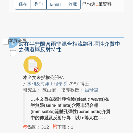
已勾選
0
筆資料
儲存
列印
E-mail
收藏
本頁全選
1
波在半無限含兩非混合相流體孔彈性介質中
之傳遞與反射特性
本全文未授權公開AA
/
水利及海洋工程學系
/98/ 博士
研究生： 陳由聖
指導教授：
呂珍謀
本文旨在探討彈性波(elastic waves)在
半無限(seim-infinite)含兩非混合相
(immiscible)流體孔彈性(poroelastic)介質
中的傳遞及反射行為，以Lo等人在...
點閱：312
下載：1