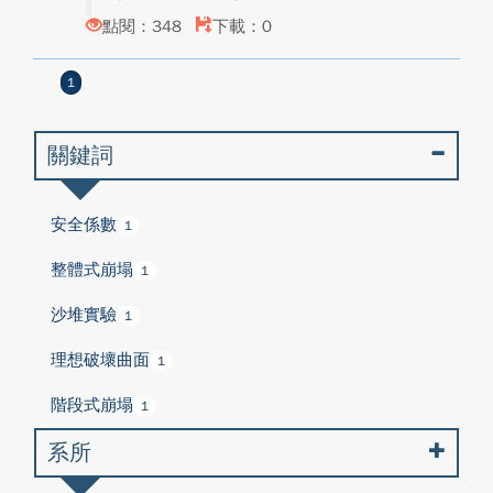
點閱：348
下載：0
1
關鍵詞
安全係數
1
整體式崩塌
1
沙堆實驗
1
理想破壞曲面
1
階段式崩塌
1
系所