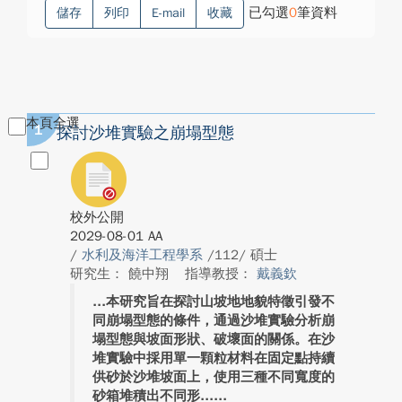
已勾選
0
筆資料
儲存
列印
E-mail
收藏
本頁全選
1
探討沙堆實驗之崩塌型態
校外公開
2029-08-01 AA
/
水利及海洋工程學系
/112/ 碩士
研究生： 饒中翔
指導教授：
戴義欽
本研究旨在探討山坡地地貌特徵引發不
同崩塌型態的條件，通過沙堆實驗分析崩
塌型態與坡面形狀、破壞面的關係。在沙
堆實驗中採用單一顆粒材料在固定點持續
供砂於沙堆坡面上，使用三種不同寬度的
砂箱堆積出不同形...