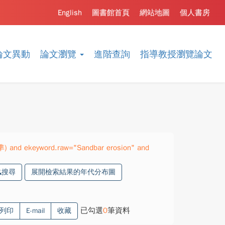
English
圖書館首頁
網站地圖
個人書房
論文異動
論文瀏覽
進階查詢
指導教授瀏覽論文
準) and ekeyword.raw="Sandbar erosion" and
搜尋
展開檢索結果的年代分布圖
已勾選
0
筆資料
列印
E-mail
收藏