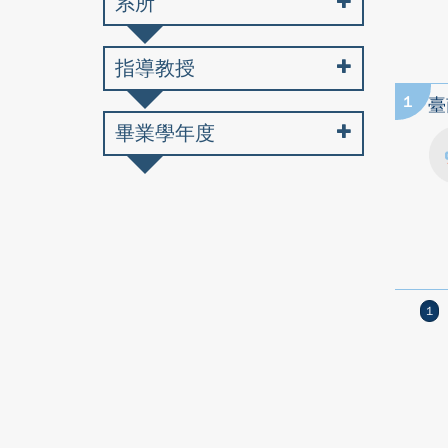
系所
指導教授
1
臺
畢業學年度
1