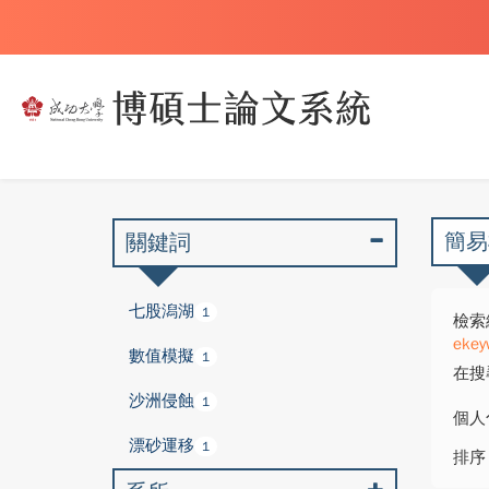
簡易
關鍵詞
七股潟湖
1
檢索
ekey
數值模擬
1
在搜
沙洲侵蝕
1
個人
漂砂運移
1
排序